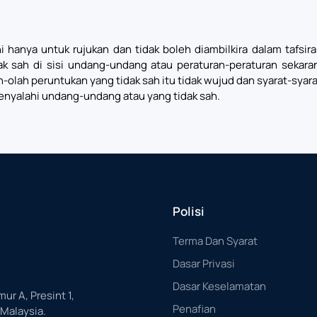
i hanya untuk rujukan dan tidak boleh diambilkira dalam tafsi
ak sah di sisi undang-undang atau peraturan-peraturan sekar
lah-olah peruntukan yang tidak sah itu tidak wujud dan syarat-sya
enyalahi undang-undang atau yang tidak sah.
Polisi
Terma Dan Syarat
Dasar Privasi
Dasar Keselamatan
mur A, Presint 1,
Penafian
 Malaysia.