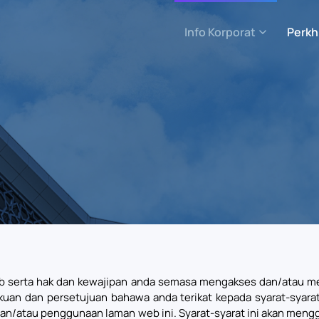
Info Korporat
Perkh
b serta hak dan kewajipan anda semasa mengakses dan/atau me
an dan persetujuan bahawa anda terikat kepada syarat-syarat i
dan/atau penggunaan laman web ini. Syarat-syarat ini akan mengg