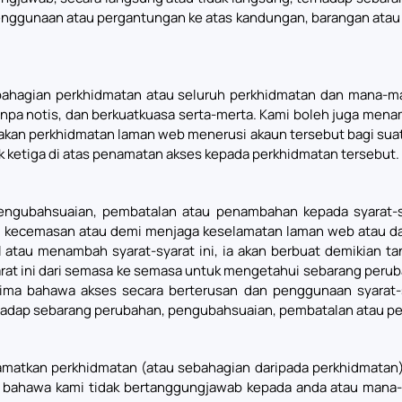
enggunaan atau pergantungan ke atas kandungan, barangan atau
hagian perkhidmatan atau seluruh perkhidmatan dan mana-mana
npa notis, dan berkuatkuasa serta-merta. Kami boleh juga mena
nakan perkhidmatan laman web menerusi akaun tersebut bagi sua
ketiga di atas penamatan akses kepada perkhidmatan tersebut.
gubahsuaian, pembatalan atau penambahan kepada syarat-sya
n kecemasan atau demi menjaga keselamatan laman web atau dal
au menambah syarat-syarat ini, ia akan berbuat demikian tan
arat ini dari semasa ke semasa untuk mengetahui sebarang per
rima bahawa akses secara berterusan dan penggunaan syarat-
adap sebarang perubahan, pengubahsuaian, pembatalan atau pen
tkan perkhidmatan (atau sebahagian daripada perkhidmatan) s
u bahawa kami tidak bertanggungjawab kepada anda atau mana-