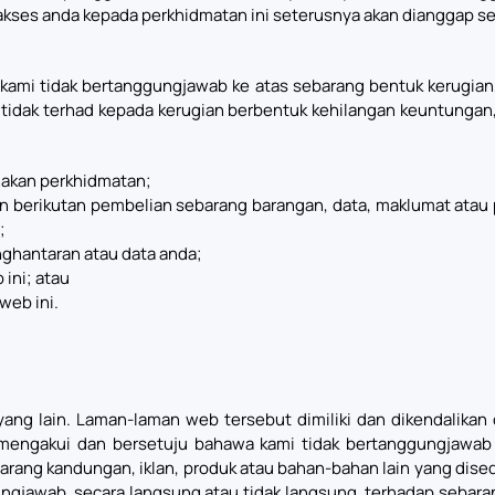
kses anda kepada perkhidmatan ini seterusnya akan dianggap seb
mi tidak bertanggungjawab ke atas sebarang bentuk kerugian, 
 tidak terhad kepada kerugian berbentuk kehilangan keuntungan, 
akan perkhidmatan;
 berikutan pembelian sebarang barangan, data, maklumat atau 
;
ghantaran atau data anda;
 ini; atau
web ini.
g lain. Laman-laman web tersebut dimiliki dan dikendalikan o
mengakui dan bersetuju bahawa kami tidak bertanggungjawab 
rang kandungan, iklan, produk atau bahan-bahan lain yang dise
gjawab, secara langsung atau tidak langsung, terhadap sebara