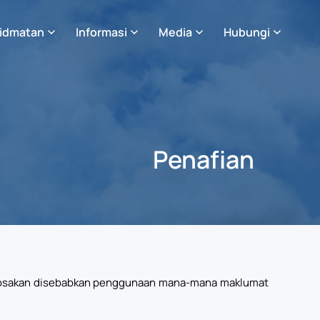
idmatan
Informasi
Media
Hubungi
Penafian
kerosakan disebabkan penggunaan mana-mana maklumat