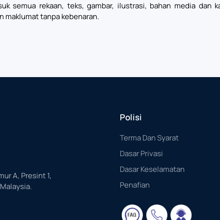
uk semua rekaan, teks, gambar, ilustrasi, bahan media dan 
n maklumat tanpa kebenaran.
Polisi
Terma Dan Syarat
Dasar Privasi
Dasar Keselamatan
mur A, Presint 1,
Penafian
 Malaysia.