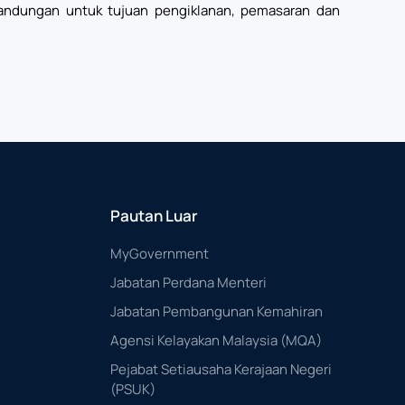
kandungan untuk tujuan pengiklanan, pemasaran dan
Pautan Luar
MyGovernment
Jabatan Perdana Menteri
Jabatan Pembangunan Kemahiran
Agensi Kelayakan Malaysia (MQA)
Pejabat Setiausaha Kerajaan Negeri
(PSUK)