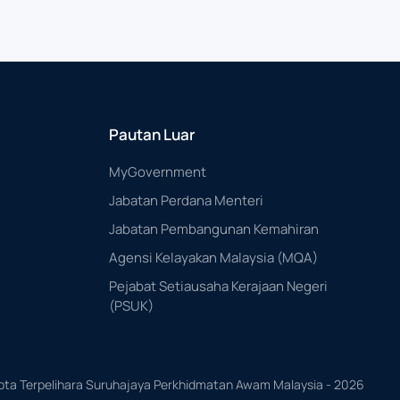
Pautan Luar
MyGovernment
Jabatan Perdana Menteri
Jabatan Pembangunan Kemahiran
Agensi Kelayakan Malaysia (MQA)
Pejabat Setiausaha Kerajaan Negeri
(PSUK)
pta Terpelihara Suruhajaya Perkhidmatan Awam Malaysia -
2026