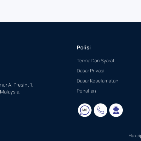
Polisi
Terma Dan Syarat
Dasar Privasi
Dasar Keselamatan
mur A, Presint 1,
Penafian
 Malaysia.
Hakci