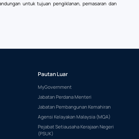
kandungan untuk tujuan pengiklanan, pemasaran dan
Pautan Luar
MyGovernment
Jabatan Perdana Menteri
Jabatan Pembangunan Kemahiran
Agensi Kelayakan Malaysia (MQA)
Pejabat Setiausaha Kerajaan Negeri
(PSUK)