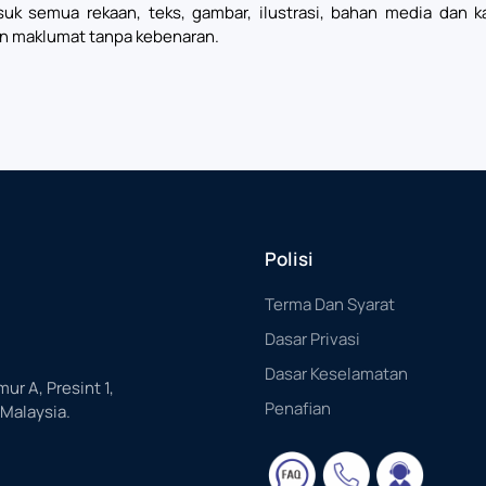
uk semua rekaan, teks, gambar, ilustrasi, bahan media dan 
n maklumat tanpa kebenaran.
Polisi
Terma Dan Syarat
Dasar Privasi
Dasar Keselamatan
mur A, Presint 1,
Penafian
 Malaysia.