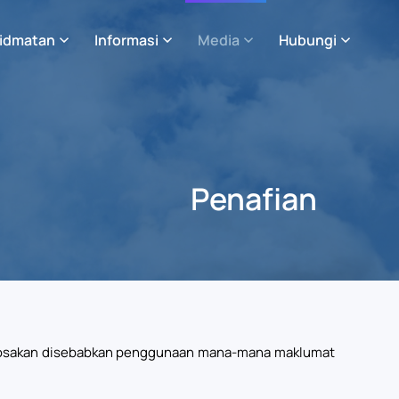
idmatan
Informasi
Media
Hubungi
Penafian
kerosakan disebabkan penggunaan mana-mana maklumat