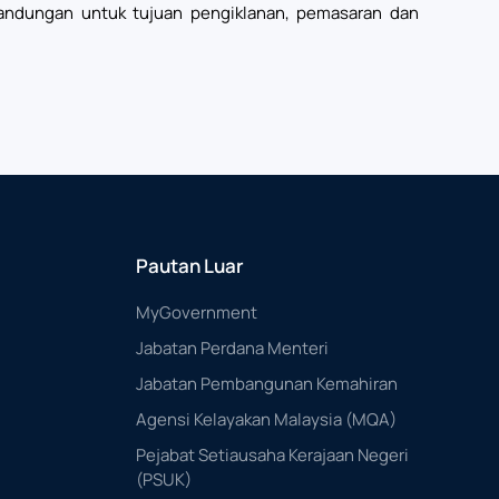
kandungan untuk tujuan pengiklanan, pemasaran dan
Pautan Luar
MyGovernment
Jabatan Perdana Menteri
Jabatan Pembangunan Kemahiran
Agensi Kelayakan Malaysia (MQA)
Pejabat Setiausaha Kerajaan Negeri
(PSUK)