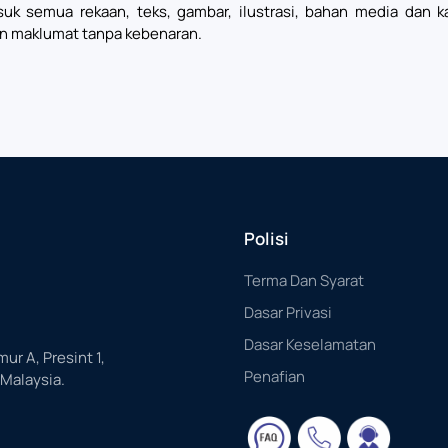
uk semua rekaan, teks, gambar, ilustrasi, bahan media dan 
n maklumat tanpa kebenaran.
Polisi
Terma Dan Syarat
Dasar Privasi
Dasar Keselamatan
mur A, Presint 1,
Penafian
 Malaysia.