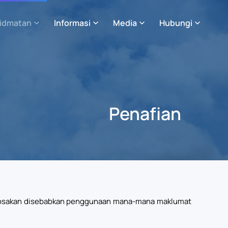
idmatan
Informasi
Media
Hubungi
Penafian
kerosakan disebabkan penggunaan mana-mana maklumat