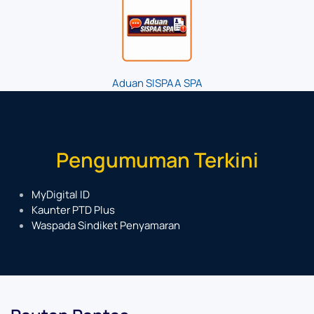
Aduan SISPAA SPA
Pengumuman Terkini
MyDigital ID
Kaunter PTD Plus
Waspada Sindiket Penyamaran