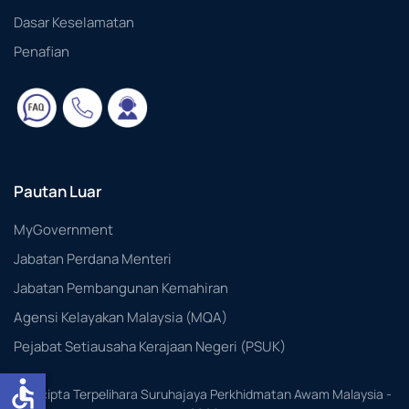
Dasar Keselamatan
Penafian
Pautan Luar
MyGovernment
Jabatan Perdana Menteri
Jabatan Pembangunan Kemahiran
Agensi Kelayakan Malaysia (MQA)
Pejabat Setiausaha Kerajaan Negeri (PSUK)
accessible
Hakcipta Terpelihara Suruhajaya Perkhidmatan Awam Malaysia -