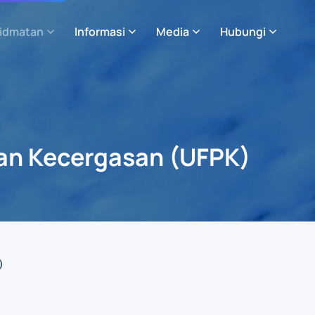
idmatan
Informasi
Media
Hubungi
dan Kecergasan (UFPK)
)