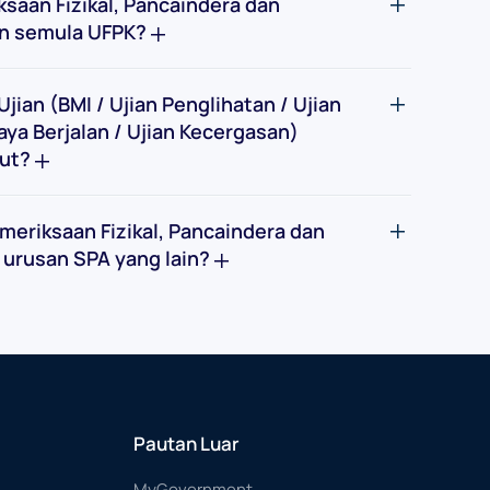
ksaan Fizikal, Pancaindera dan
an semula UFPK?
jian (BMI / Ujian Penglihatan / Ujian
a Berjalan / Ujian Kecergasan)
but?
emeriksaan Fizikal, Pancaindera dan
 urusan SPA yang lain?
Pautan Luar
MyGovernment