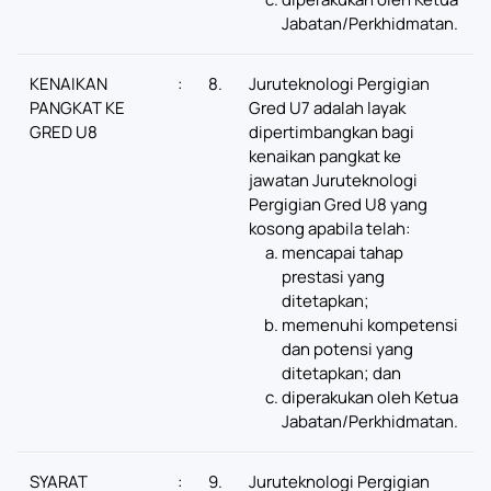
Jabatan/Perkhidmatan.
KENAIKAN
:
8.
Juruteknologi Pergigian
PANGKAT KE
Gred U7 adalah layak
GRED U8
dipertimbangkan bagi
kenaikan pangkat ke
jawatan Juruteknologi
Pergigian Gred U8 yang
kosong apabila telah:
mencapai tahap
prestasi yang
ditetapkan;
memenuhi kompetensi
dan potensi yang
ditetapkan; dan
diperakukan oleh Ketua
Jabatan/Perkhidmatan.
SYARAT
:
9.
Juruteknologi Pergigian