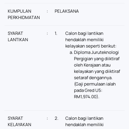
KUMPULAN
:
PELAKSANA
PERKHIDMATAN
SYARAT
:
1.
Calon bagi lantikan
LANTIKAN
hendaklah memiliki
kelayakan seperti berikut:
Diploma Juruteknologi
Pergigian yang diiktiraf
oleh Kerajaan atau
kelayakan yang diiktiraf
setaraf dengannya.
(Gaji permulaan ialah
pada Gred U5:
RM1,974.00).
SYARAT
:
2.
Calon bagi lantikan
KELAYAKAN
hendaklah memiliki