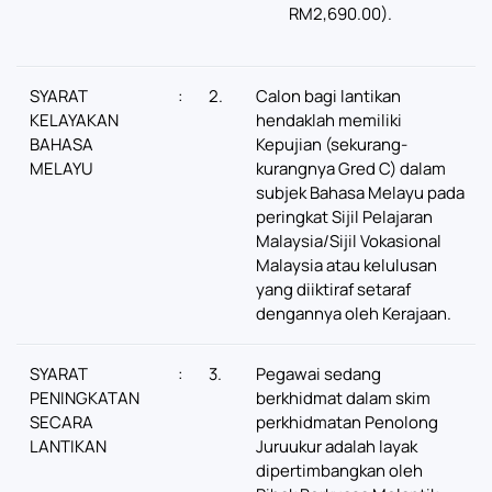
RM2,690.00).
SYARAT
:
2.
Calon bagi lantikan
KELAYAKAN
hendaklah memiliki
BAHASA
Kepujian (sekurang-
MELAYU
kurangnya Gred C) dalam
subjek Bahasa Melayu pada
peringkat Sijil Pelajaran
Malaysia/Sijil Vokasional
Malaysia atau kelulusan
yang diiktiraf setaraf
dengannya oleh Kerajaan.
SYARAT
:
3.
Pegawai sedang
PENINGKATAN
berkhidmat dalam skim
SECARA
perkhidmatan Penolong
LANTIKAN
Juruukur adalah layak
dipertimbangkan oleh