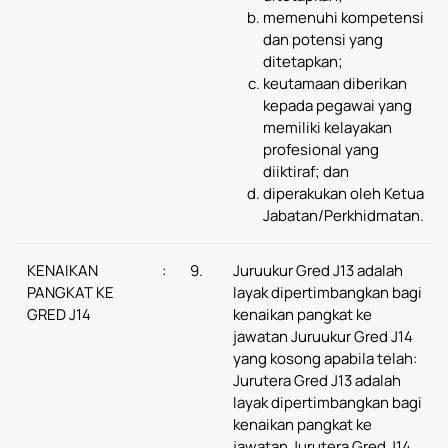
memenuhi kompetensi
dan potensi yang
ditetapkan;
keutamaan diberikan
kepada pegawai yang
memiliki kelayakan
profesional yang
diiktiraf; dan
diperakukan oleh Ketua
Jabatan/Perkhidmatan.
KENAIKAN
:
9.
Juruukur Gred J13 adalah
PANGKAT KE
layak dipertimbangkan bagi
GRED J14
kenaikan pangkat ke
jawatan Juruukur Gred J14
yang kosong apabila telah:
Jurutera Gred J13 adalah
layak dipertimbangkan bagi
kenaikan pangkat ke
jawatan Jurutera Gred J14