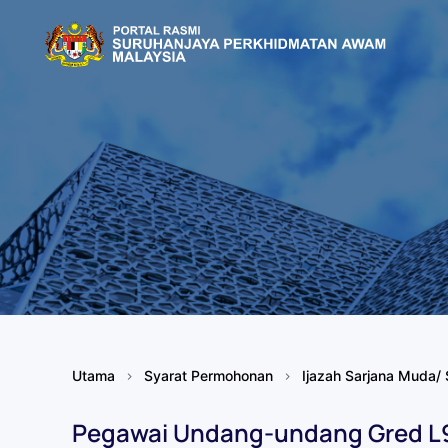
Skip to main content
Utama
Syarat Permohonan
Ijazah Sarjana Muda/ 
Pegawai Undang-undang Gred L