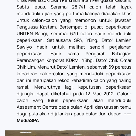
Khas Memasuki Skim Perkhidmatan Penguasa Kastam,
Sabtu lepas. Seramai 28,741 calon telah layak
menduduki ujian yang pertama kalinya diadakan khas
untuk calon-calon yang memohon untuk jawatan
Penguasa Kastam. Bertempat di pusat peperiksaan
UNITEN Bangi, seramai 670 calon hadir menduduki
peperiksaan. Setiausaha SPA, YBhg. Dato’ Lamien
Sawiyo hadir untuk melihat sendiri perjalanan
peperiksaan. Hadir sama Pengarah Bahagian
Perancangan Korporat KDRM, YBhg. Dato’ Chik Omar
Chik Lim. Menurut Dato’ Lamien, sebanyak 69 peratus
kehadiran calon-calon yang menduduki peperiksaan
dan ini merupakan rekod kehadiran calon yang paling
ramai. Menurutnya lagi, keputusan peperiksaan
dijangka dapat diketahui pada 12 Mac 2012. Calon-
calon yang lulus peperiksaan akan menduduki
Assesment Centre pada bulan April dan urusan temu
duga pula akan dijalankan pada bulan Jun depan.
------
MediaSPA