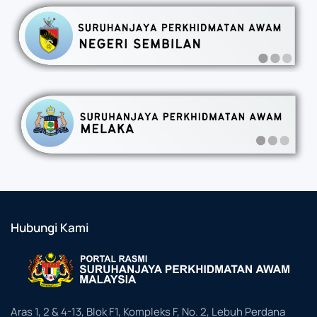
Hubungi Kami
Aras 1, 2 & 4-13, Blok F1, Kompleks F, No. 2, Lebuh Perdana