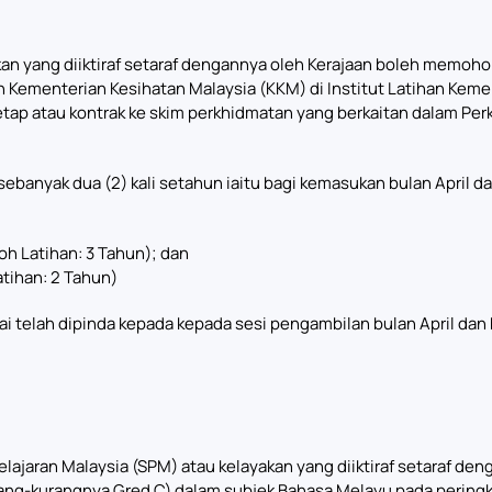
yakan yang diiktiraf setaraf dengannya oleh Kerajaan boleh mem
n Kementerian Kesihatan Malaysia (KKM) di Institut Latihan Keme
etap atau kontrak ke skim perkhidmatan yang berkaitan dalam P
banyak dua (2) kali setahun iaitu bagi kemasukan bulan April da
h Latihan: 3 Tahun); dan
atihan: 2 Tahun)
ai telah dipinda kepada kepada sesi pengambilan bulan April dan 
lajaran Malaysia (SPM) atau kelayakan yang diiktiraf setaraf den
ng-kurangnya Gred C) dalam subjek Bahasa Melayu pada peringkat