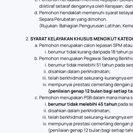
diiktiraf setaraf dengannya oleh Kerajaan; dan
Pemohon hendaklah memenuhi syarat kelayakan
Separa Perubatan yang dimohon.
(Rujukan: Bahagian Pengurusan Latihan, Keme
SYARAT KELAYAKAN KHUSUS MENGIKUT KATEG
Pemohon merupakan calon lepasan SPM atau ke
berumur tidak kurang daripada 18 tahun p
Pemohon merupakan Pegawai Sedang Berkhidm
berumur tidak melebihi 51 tahun pada se
disahkan dalam perkhidmatan;
telah berkhidmat sekurang-kurangnya em
mempunyai prestasi cemerlang dengan pura
(penilaian genap 12 bulan bagi setiap t
Pemohon merupakan PSB dalam mana mana sk
berumur tidak melebihi 45 tahun
pada se
disahkan dalam perkhidmatan;
telah berkhidmat sekurang-kurangnya em
mempunyai prestasi cemerlang dengan pura
(penilaian genap 12 bulan bagi setiap tah